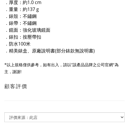
．厚度：約1.0 cm
．重量：約137 g
．錶殼：不鏽鋼
．錶帶：不鏽鋼
．鏡面：強化玻璃鏡面
．錶扣：按壓帶扣
．防水100米
．精美錶盒、原廠說明書(部分錶款無說明書)
*以上規格僅供參考，如有出入，請以“該產品品牌之公司官網"為
主，謝謝!
顧客評價