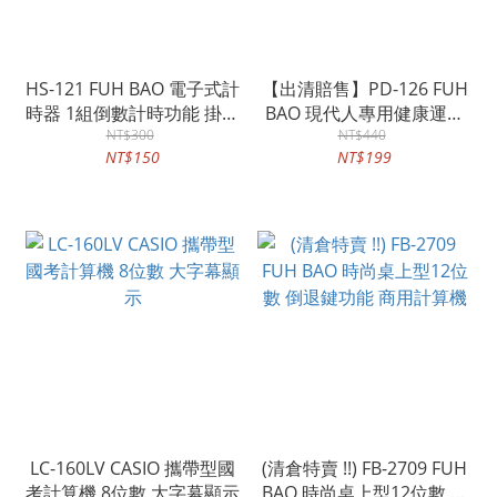
HS-121 FUH BAO 電子式計
【出清賠售】PD-126 FUH
時器 1組倒數計時功能 掛勾
BAO 現代人專用健康運動
吸鐵 直立
NT$300
計步器 隨機出色
NT$440
NT$150
NT$199
LC-160LV CASIO 攜帶型國
(清倉特賣 !!) FB-2709 FUH
考計算機 8位數 大字幕顯示
BAO 時尚桌上型12位數 倒