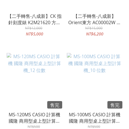
【二手轉售-八成新】CK 指
【二手轉售-八成新】
針刻度錶 K2M21620 方型
Orient東方 AC00002W 自
玫瑰金錶框 棕色皮革錶帶
NT$12,000
動機械錶 玫瑰金 皮革錶帶
NT$15,000
NT$5,000
NT$6,200
生活防水
蝴蝶錶扣
售完
售完
MS-120MS CASIO 計算機
MS-100MS CASIO 計算機
國隆 商用型桌上型計算機
國隆 商用型桌上型計算機
_12 位數
NT$500
_10 位數
NT$500