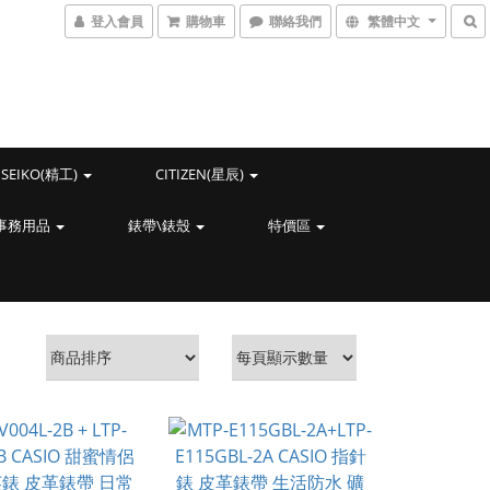
登入會員
購物車
聯絡我們
繁體中文
SEIKO(精工)
CITIZEN(星辰)
事務用品
錶帶\錶殼
特價區