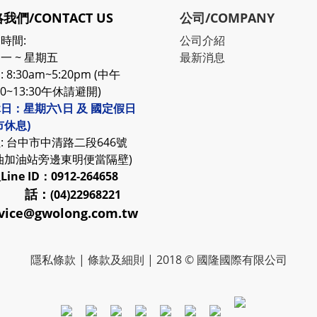
我們/CONTACT US
公司/COMPANY
時間:
公司介紹
一 ~ 星期五
最新消息
 8:30am~5:20pm (中午
30~13:30午休請避開)
日：星期六\日 及 國定假日
市休息)
: 台中市中清路二段646號
油加油站旁邊東明便當隔壁)
服
Line ID：0912-264658
 話：
(04)22968221
vice@gwolong.com.tw
隱私條款
|
條款及細則
| 2018 © 國隆國際有限公司