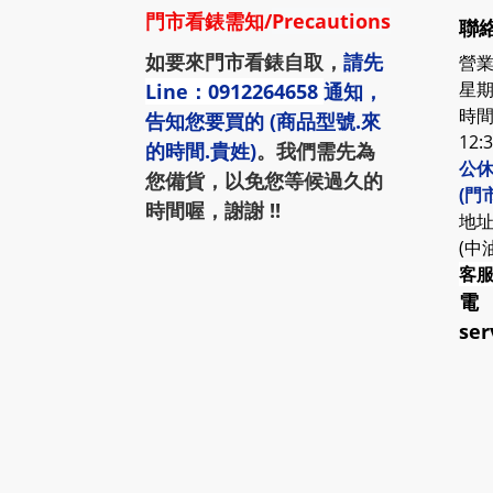
門市看錶需知
/
Precautions
聯絡
如要來門市看錶自取，
請先
營業
星期
Line：0912264658
通知，
時間:
告知您要買的 (商品型號.來
12:
的時間.貴姓)
。我們需先為
公休
您備貨，以免您等候過久的
(門
時間喔，謝謝 !!
地址
(中
客
電
ser