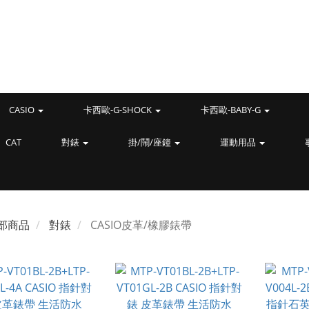
CASIO
卡西歐-G-SHOCK
卡西歐-BABY-G
CAT
對錶
掛/鬧/座鐘
運動用品
部商品
對錶
CASIO皮革/橡膠錶帶