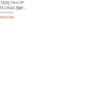
183Q-7A+LTP-
-7A CASIO 指針對
錶帶 生活防水 礦
NT$3,700
NT$2,050
物玻璃