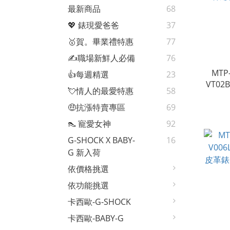
最新商品
68
💖 錶現愛爸爸
37
🥇賀。畢業禮特惠
77
✍️職場新鮮人必備
76
MTP-
👍每週精選
23
VT02
💘情人的最愛特惠
58
錶 
🤑抗漲特賣專區
69
👠 寵愛女神
92
G-SHOCK X BABY-
16
G 新入荷
依價格挑選
依功能挑選
卡西歐-G-SHOCK
卡西歐-BABY-G