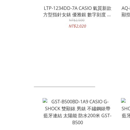
LTP-1234DD-7A CASIO 氣質新款
AQ
方型指針女錶 優雅銀 數字刻度 不
顯指
鏽鋼錶帶 生活防水
NT$2,500
NT$2,020