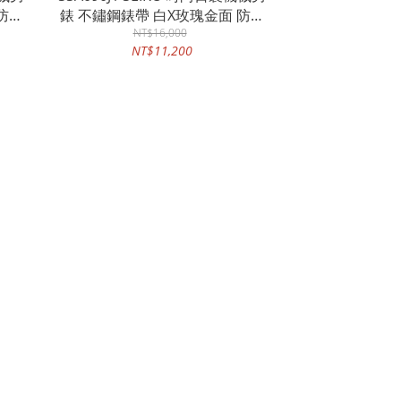
防水
錶 不鏽鋼錶帶 白X玫瑰金面 防水
100米 藍寶石水晶鏡面
NT$16,000
NT$11,200