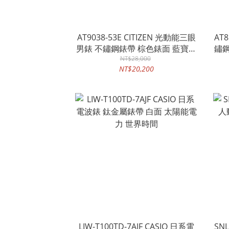
AT9038-53E CITIZEN 光動能三眼
AT8
男錶 不鏽鋼錶帶 棕色錶面 藍寶石
鏽鋼
玻璃鏡面 萬年曆
NT$28,000
NT$20,200
LIW-T100TD-7AJF CASIO 日系電
SN