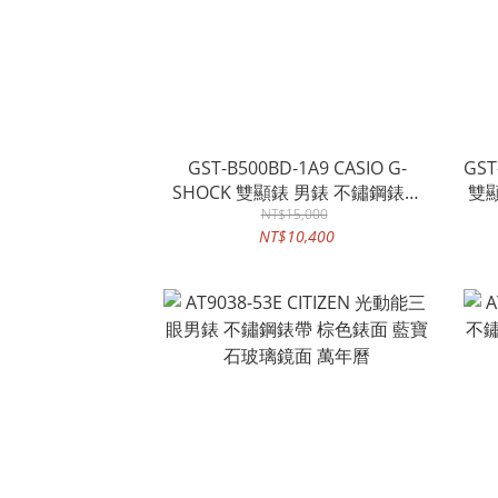
GST-B500BD-1A9 CASIO G-
GST
SHOCK 雙顯錶 男錶 不鏽鋼錶帶
雙
藍牙連結 太陽能 防水200米 GST-
NT$15,000
線 
NT$10,400
B500