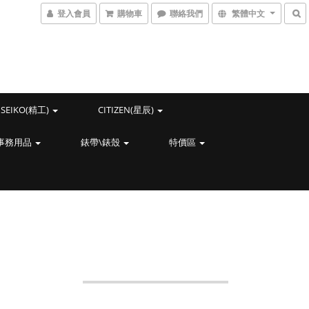
登入會員
購物車
聯絡我們
繁體中文
SEIKO(精工)
CITIZEN(星辰)
事務用品
錶帶\錶殼
特價區