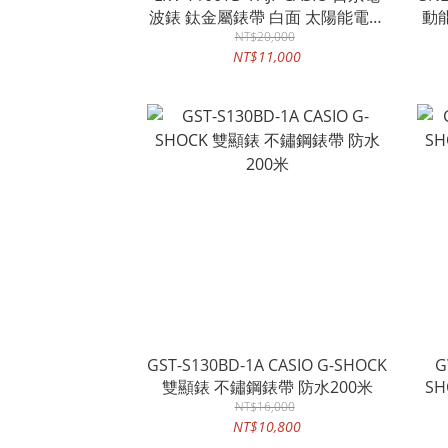
波錶 鈦金屬錶帶 白面 太陽能電力
動能
NT$20,000
世界時間
NT$11,000
GST-S130BD-1A CASIO G-SHOCK
G
雙顯錶 不鏽鋼錶帶 防水200米
S
NT$16,000
NT$10,800