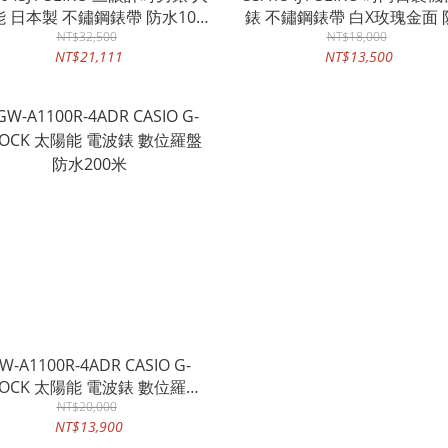
 日本製 不鏽鋼錶帶 防水100
錶 不鏽鋼錶帶 白X玫瑰金面 
NT$32,500
米
100米 藍寶石水晶鏡面
NT$18,000
NT$21,111
NT$13,500
W-A1100R-4ADR CASIO G-
HOCK 太陽能 電波錶 數位羅盤
防水200米
NT$20,000
NT$13,900