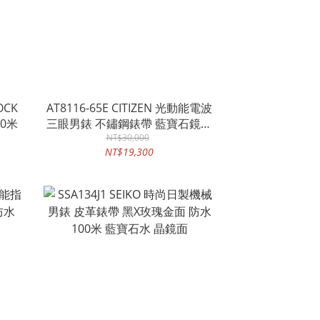
OCK
AT8116-65E CITIZEN 光動能電波
0米
三眼男錶 不鏽鋼錶帶 藍寶石鏡面
100米防水 日期顯示
NT$30,000
NT$19,300