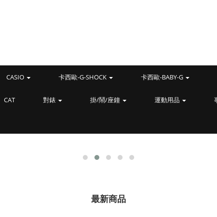
CASIO
卡西歐-G-SHOCK
卡西歐-BABY-G
CAT
對錶
掛/鬧/座鐘
運動用品
最新商品