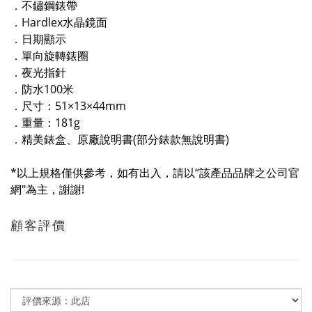
．不鏽鋼錶帶
．Hardlex水晶鏡面
．日期顯示
．單向旋轉錶圈
．夜光指針
．防水100米
．尺寸：51×13×44mm
．重量：181g
．精美錶盒、原廠說明書(部分錶款無說明書)
*以上規格僅供參考，如有出入，請以“該產品品牌之公司官
網"為主，謝謝!
顧客評價