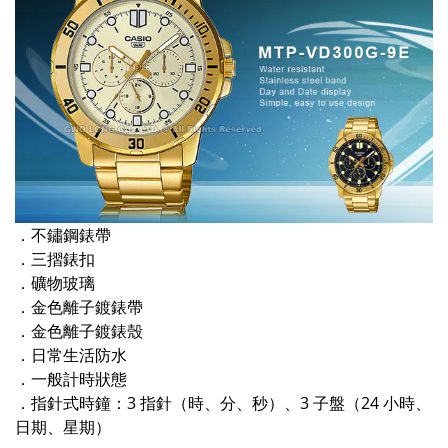
．不鏽鋼錶帶
．三摺錶扣
．礦物玻璃
．金色離子鍍錶帶
．金色離子鍍錶殼
．日常生活防水
．一般計時狀態
．指針式時鐘：3 指針（時、分、秒）、3 子盤（24 小時、
日期、星期）