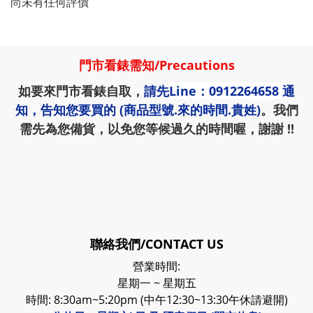
尚未有任何評價
門市看錶需知
/
Precautions
如要來門市看錶自取，
請先
Line：0912264658
通
知，告知您要買的 (商品型號.來的時間.貴姓)
。我們
需先為您備貨，以免您等候過久的時間喔，謝謝 !!
聯絡我們/CONTACT US
營業時間:
星期一 ~ 星期五
時間: 8:30am~5:20pm (中午12:30~13:30午休請避開)