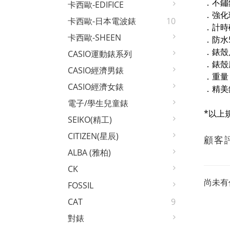
．不鏽
卡西歐-EDIFICE
．強化
卡西歐-日本電波錶
10
．計時
卡西歐-SHEEN
．防水
．錶殼尺
CASIO運動錶系列
．錶殼厚
CASIO經濟男錶
．重量 
CASIO經濟女錶
．精美
電子/學生兒童錶
*以上
SEIKO(精工)
CITIZEN(星辰)
顧客
ALBA (雅柏)
CK
尚未有
FOSSIL
CAT
9
對錶