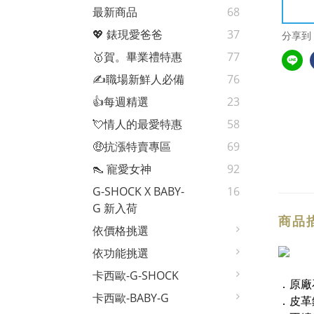
最新商品
68
💖 錶現愛爸爸
37
分享到
🥇賀。畢業禮特惠
77
✍️職場新鮮人必備
76
👍每週精選
23
💘情人的最愛特惠
58
🤑抗漲特賣專區
69
👠 寵愛女神
92
G-SHOCK X BABY-
16
G 新入荷
商品
依價格挑選
依功能挑選
卡西歐-G-SHOCK
．原廠
卡西歐-BABY-G
．皮革