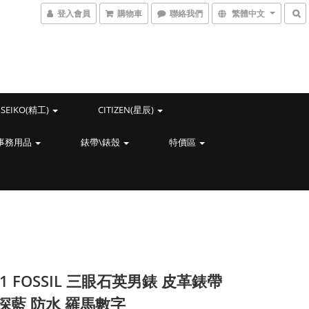
登入會員
購物車
聯絡我們
繁體中文
SEIKO(精工)
CITIZEN(星辰)
事務用品
錶帶\錶殼
特價區
61 FOSSIL 三眼石英男錶 皮革錶帶
深藍 防水 羅馬數字