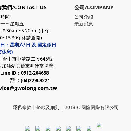
我們/CONTACT US
公司/COMPANY
時間:
公司介紹
一 ~ 星期五
最新消息
 8:30am~5:20pm (中午
30~13:30午休請避開)
日：星期六\日 及 國定假日
市休息)
: 台中市中清路二段646號
油加油站旁邊東明便當隔壁)
服
Line ID：0912-264658
 話：
(04)22968221
vice@gwolong.com.tw
隱私條款
|
條款及細則
| 2018 © 國隆國際有限公司