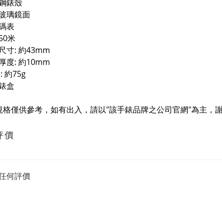
鋼錶殼
玻璃鏡面
碼表
50米
寸: 約43mm
度: 約10mm
: 約75g
錶盒
規格僅供參考，如有出入，請以"該手錶品牌之公司官網"為主，謝
評價
任何評價