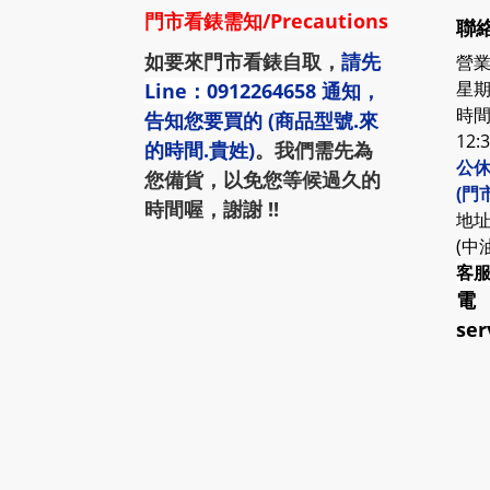
門市看錶需知
/
Precautions
聯絡
如要來門市看錶自取，
請先
營業
星期
Line：0912264658
通知，
時間:
告知您要買的 (商品型號.來
12:
的時間.貴姓)
。我們需先為
公休
您備貨，以免您等候過久的
(門
時間喔，謝謝 !!
地址
(中
客
電
ser