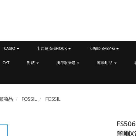
CASIO
卡西歐-G-SHOCK
卡西歐-BABY-G
CAT
對錶
掛/鬧/座鐘
運動用品
部商品
FOSSIL
FOSSIL
FS50
黑剛X