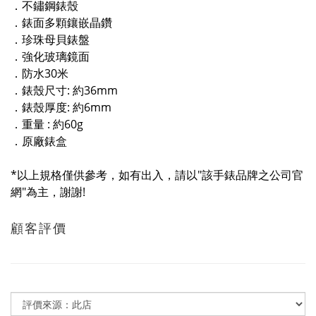
．不鏽鋼錶殼
．錶面多顆鑲嵌晶鑽
．珍珠母貝錶盤
．強化玻璃鏡面
．防水30米
．錶殼尺寸: 約36mm
．錶殼厚度: 約6mm
．重量 : 約60g
．原廠錶盒
*以上規格僅供參考，如有出入，請以"該手錶品牌之公司官
網"為主，謝謝!
顧客評價