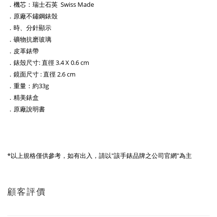
．機芯：瑞士石英 Swiss Made
．原廠不鏽鋼錶殼
．時、分針顯示
．礦物抗磨玻璃
．皮革錶帶
．錶殼尺寸: 直徑 3.4 X 0.6 cm
．鏡面尺寸 : 直徑 2.6 cm
．重量：約33g
．精美錶盒
．原廠說明書
*以上規格僅供參考，如有出入，請以"該手錶品牌之公司官網"為主
顧客評價