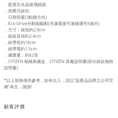
．藍寶石水晶玻璃鏡面
．按壓式錶扣
．日期視窗(3點鐘方向)
．Eco-Drive光動能驅動(充滿電後可連續運作6個月)
．尺寸：錶殼約2.8cm
．鏡面直徑約2.4cm
．錶帶長約18cm
．錶帶寬約1.5cm
．總重量：約62克
．CITIZEN 精緻典藏盒、CITIZEN 原廠說明書(部分錶款無附
說明書)
*以上規格僅供參考，如有出入，請以“該產品品牌之公司官
網"為主，謝謝!
顧客評價