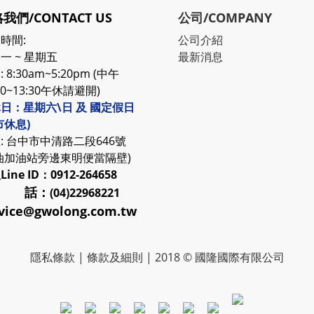
我們/CONTACT US
公司/COMPANY
時間:
公司介紹
一 ~ 星期五
最新消息
 8:30am~5:20pm (中午
30~13:30午休請避開)
日：星期六\日 及 國定假日
市休息)
: 台中市中清路二段646號
油加油站旁邊東明便當隔壁)
服
Line ID：0912-264658
 話：
(04)22968221
vice@gwolong.com.tw
隱私條款
|
條款及細則
| 2018 © 國隆國際有限公司