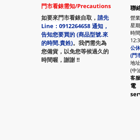
門市看錶需知
/
Precautions
聯絡
如要來門市看錶自取，
請先
營業
星期
Line：0912264658
通知，
時間:
告知您要買的 (商品型號.來
12:
的時間.貴姓)
。我們需先為
公休
您備貨，以免您等候過久的
(門
時間喔，謝謝 !!
地址
(中
客
電
ser