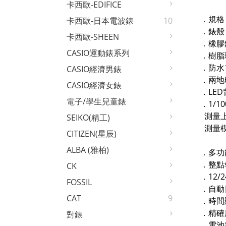
卡西歐-EDIFICE
．規格
卡西歐-日本電波錶
10
．錶殼
卡西歐-SHEEN
．橡膠
CASIO運動錶系列
．樹脂
．防水
CASIO經濟男錶
．兩地
CASIO經濟女錶
．LE
電子/學生兒童錶
．1/1
測量上限
SEIKO(精工)
測量模
CITIZEN(星辰)
ALBA (雅柏)
．多功
．整點
CK
．12/
FOSSIL
．自動日
CAT
9
．時間
．精確
對錶
．電池壽