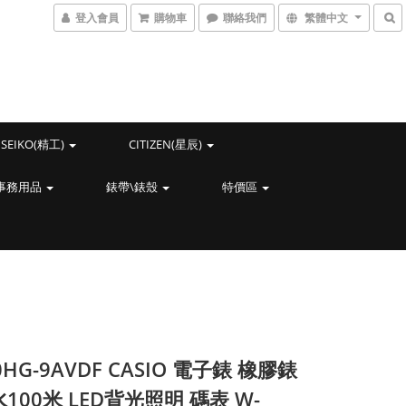
登入會員
購物車
聯絡我們
繁體中文
SEIKO(精工)
CITIZEN(星辰)
事務用品
錶帶\錶殼
特價區
0HG-9AVDF CASIO 電子錶 橡膠錶
100米 LED背光照明 碼表 W-