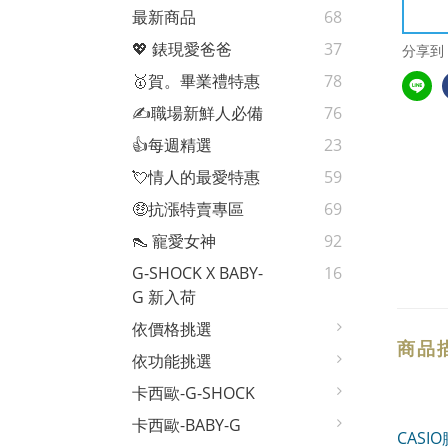
最新商品
68
💖 錶現愛爸爸
37
分享到
🥇賀。畢業禮特惠
78
✍️職場新鮮人必備
76
👍每週精選
23
💘情人的最愛特惠
59
🤑抗漲特賣專區
69
👠 寵愛女神
92
G-SHOCK X BABY-
16
G 新入荷
依價格挑選
商品
依功能挑選
卡西歐-G-SHOCK
卡西歐-BABY-G
CAS