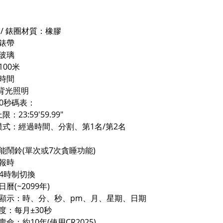
 / 錶圈材質：橡膠
錶帶
玻璃
100米
時間
D背光照明
00秒碼表：
：23:59'59.99"
式：經過時間、分割、第1名/第2名
能鬧鈴(單次或7次貪睡功能)
報時
24時制切換
曆(~2099年)
顯示：時、分、秒、pm、月、星期、日期
度：每月±30秒
命：約10年(使用CR2025)