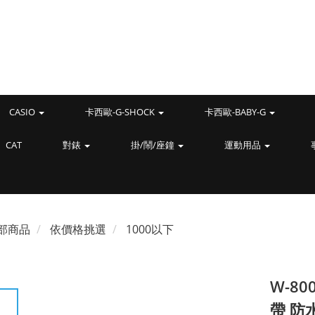
CASIO
卡西歐-G-SHOCK
卡西歐-BABY-G
CAT
對錶
掛/鬧/座鐘
運動用品
部商品
依價格挑選
1000以下
W-80
帶 防水