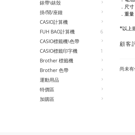
錶帶\錶殼
．尺寸：4
掛/鬧/座鐘
．重量
CASIO計算機
*以上
FUH BAO計算機
6
CASIO標籤機\色帶
顧客
CASIO標籤印字機
1
Brother 標籤機
尚未有
Brother 色帶
運動用品
特價區
加購區