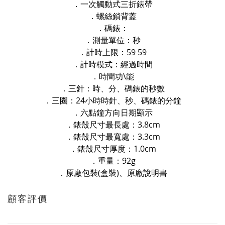
．一次觸動式三折錶帶
．螺絲鎖背蓋
．碼錶：
．測量單位：秒
．計時上限：59 59
．計時模式：經過時間
．時間功\能
．三針：時、分、碼錶的秒數
．三圈：24小時時針、秒、碼錶的分鐘
．六點鐘方向日期顯示
．錶殼尺寸最長處：3.8cm
．錶殼尺寸最寬處：3.3cm
．錶殼尺寸厚度：1.0cm
．重量：92g
．原廠包裝(盒裝)、原廠說明書
顧客評價