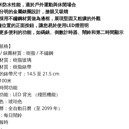
0米防水性能，適於戶外運動與休閒場合
分明的金屬錶圈設計，搶眼又吸睛
採用不鏽鋼材質做為邊框，展現堅固又粗獷的外觀
鐘位置的正面按鈕，讓您易於使用LED燈照明
更多便利的功能，如碼錶、倒數計時器、鬧鈴和第二時間顯示
規格】
/ 錶圈材質：樹脂 / 不鏽鋼
材質：樹脂玻璃
材質：樹脂錶帶
錶帶尺寸：14.5 至 21.5 cm
100米
時間功能
功能：LED 背光 （殘照機能）
色：琥珀色
曆：全自動日曆（至 2099 年）
：每日鬧鈴
報時