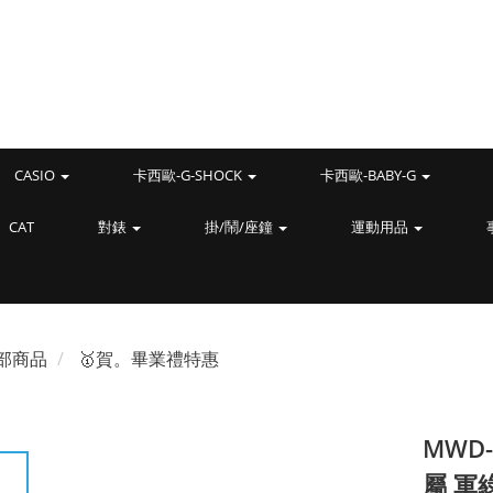
CASIO
卡西歐-G-SHOCK
卡西歐-BABY-G
CAT
對錶
掛/鬧/座鐘
運動用品
部商品
🥇賀。畢業禮特惠
MWD-
屬 軍