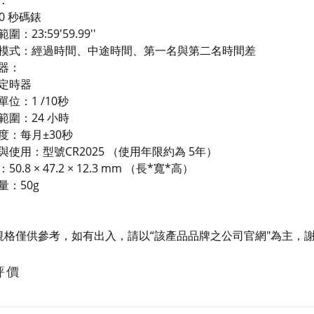
：
0 秒碼錶
：23:59'59.99''
式：經過時間、中途時間、第一名與第二名時間差
器：
定時器
位：1 /10秒
圍：24 小時
度：每月±30秒
與使用：型號CR2025 （使用年限約為 5年）
0.8 × 47.2 × 12.3 mm （長*寬*高）
量：50g
規格僅供參考，如有出入，請以“該產品品牌之公司官網"為主，謝
評價