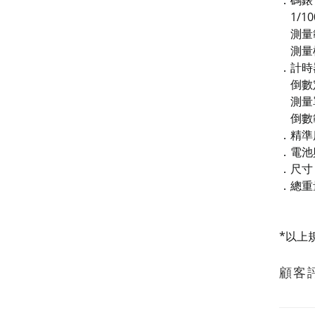
．碼錶
1/10
測量範圍
測量模
．計時
倒數
測量單
倒數範
．精準
．電池
．尺寸：5
．總重
*以上
顧客