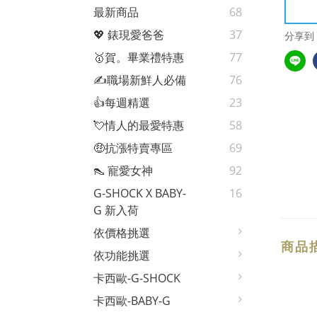
最新商品
68
💖 錶現愛爸爸
37
分享到
🥇賀。畢業禮特惠
77
✍️職場新鮮人必備
76
👍每週精選
23
💘情人的最愛特惠
58
🤑抗漲特賣專區
69
👠 寵愛女神
92
G-SHOCK X BABY-
16
G 新入荷
依價格挑選
商品
依功能挑選
卡西歐-G-SHOCK
卡西歐-BABY-G