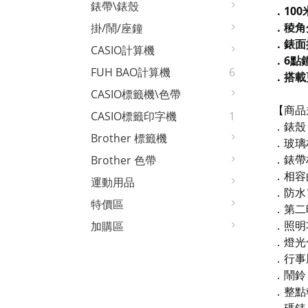
錶帶\錶殼
．10
．稜角
掛/鬧/座鐘
．錶面
CASIO計算機
．6點
FUH BAO計算機
6
．搭載
CASIO標籤機\色帶
【商品
CASIO標籤印字機
1
．錶殼 
Brother 標籤機
．玻璃
．錶帶
Brother 色帶
．相容的
運動用品
．防水
特價區
．第二
．照明
加購區
．燈光
．行事
．鬧鈴
．整點