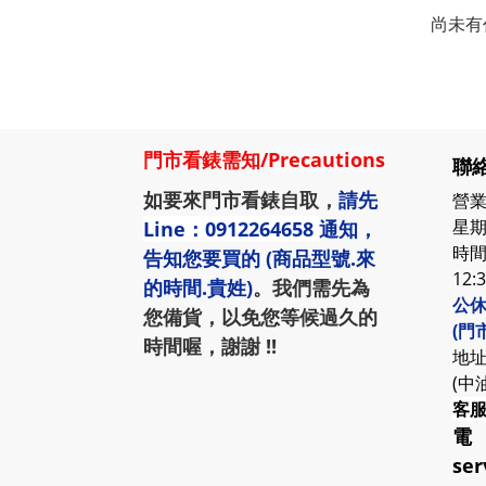
尚未有
門市看錶需知
/
Precautions
聯絡
如要來門市看錶自取，
請先
營業
星期
Line：0912264658
通知，
時間:
告知您要買的 (商品型號.來
12:
的時間.貴姓)
。我們需先為
公休
您備貨，以免您等候過久的
(門
時間喔，謝謝 !!
地址
(中
客
電
ser