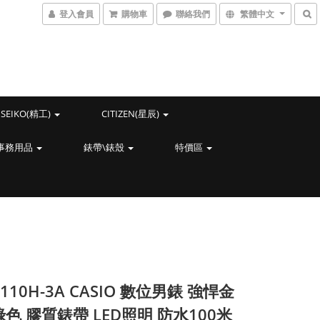
登入會員
購物車
聯絡我們
繁體中文
SEIKO(精工)
CITIZEN(星辰)
事務用品
錶帶\錶殼
特價區
110H-3A CASIO 數位男錶 強悍金
綠色 膠質錶帶 LED照明 防水100米