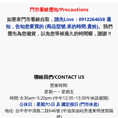
門市看錶需知
/
Precautions
如要來門市看錶自取，
請先
Line：0912264658
通
知，告知您要買的 (商品型號.來的時間.貴姓)
。我們
需先為您備貨，以免您等候過久的時間喔，謝謝 !!
聯絡我們/CONTACT US
營業時間:
星期一 ~ 星期五
時間: 8:30am~5:20pm (中午12:30~13:30午休請避開)
公休日：星期六\日 及 國定假日 (門市休息)
地址: 台中市中清路二段646號 (中油加油站旁邊東明便當隔
壁)