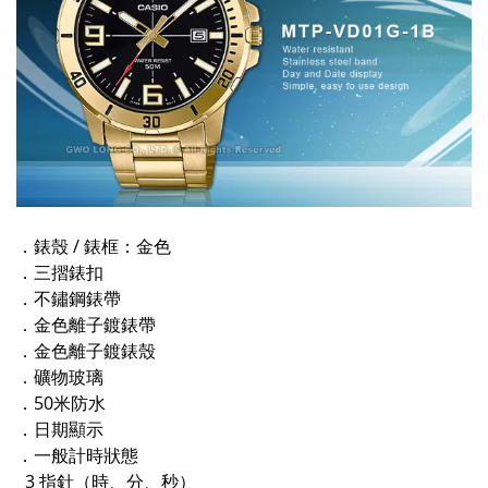
．錶殼 / 錶框：金色
．三摺錶扣
．不鏽鋼錶帶
．金色離子鍍錶帶
．金色離子鍍錶殼
．礦物玻璃
．50米防水
．日期顯示
．一般計時狀態
3 指針（時、分、秒）