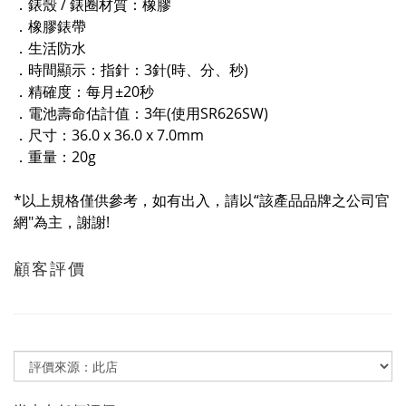
．錶殼 / 錶圈材質：橡膠
．橡膠錶帶
．生活防水
．時間顯示：指針：3針(時、分、秒)
．精確度：每月±20秒
．電池壽命估計值：3年(使用SR626SW)
．尺寸：36.0 x 36.0 x 7.0mm
．重量：20g
*以上規格僅供參考，如有出入，請以“該產品品牌之公司官
網"為主，謝謝!
顧客評價