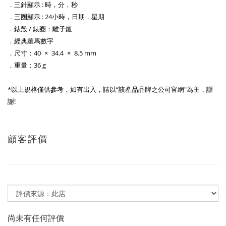
．三針顯示 : 時，分，秒
．三圈顯示 : 24小時，日期，星期
．錶殼 / 錶圈：離子鍍
．經典羅馬數字
．尺寸：40 × 34.4 × 8.5 mm
．重量：36 g
*以上規格僅供參考，如有出入，請以“該產品品牌之公司官網"為主，謝
謝!
顧客評價
尚未有任何評價