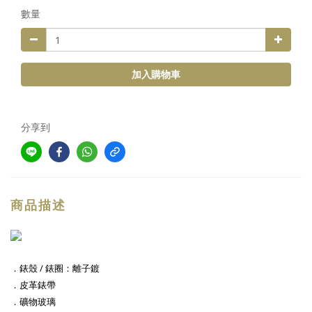
數量
加入購物車
分享到
商品描述
．錶殼 / 錶圈：離子鍍
．皮革錶帶
．礦物玻璃