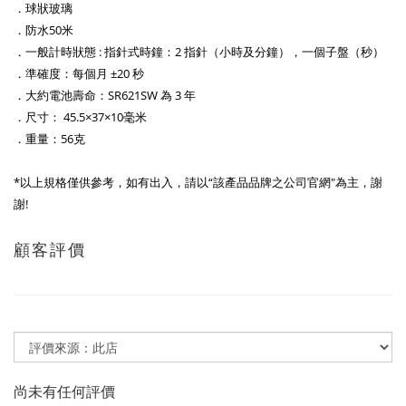
．球狀玻璃
．防水50米
．一般計時狀態 : 指針式時鐘：2 指針（小時及分鐘），一個子盤（秒）
．準確度：每個月 ±20 秒
．大約電池壽命：SR621SW 為 3 年
．尺寸： 45.5×37×10毫米
．重量：56克
*以上規格僅供參考，如有出入，請以“該產品品牌之公司官網"為主，謝
謝!
顧客評價
尚未有任何評價