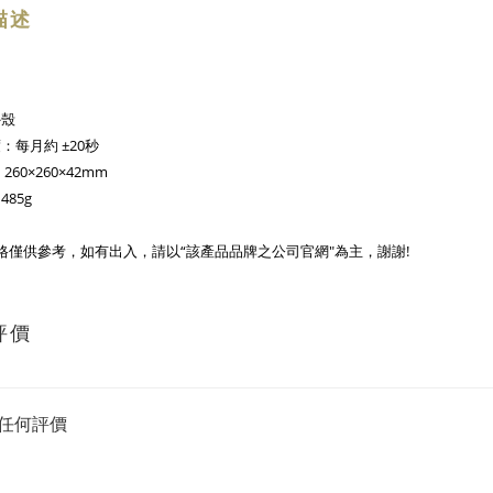
描述
外殼
：每月約 ±20秒
260×260×42mm
85g
格僅供參考，如有出入，請以“該產品品牌之公司官網"為主，謝謝!
評價
任何評價