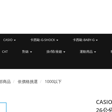
CASIO
卡西歐-G-SHOCK
卡西歐-BABY-G
CAT
對錶
掛/鬧/座鐘
運動用品
部商品
依價格挑選
1000以下
CASI
26公