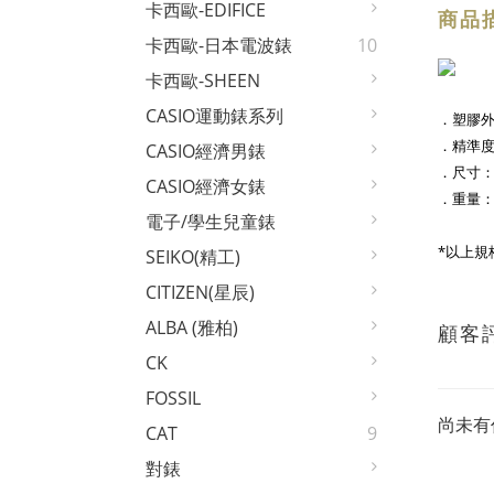
卡西歐-EDIFICE
商品
卡西歐-日本電波錶
10
卡西歐-SHEEN
CASIO運動錶系列
．塑膠
．精準度
CASIO經濟男錶
．尺寸： 
CASIO經濟女錶
．重量：4
電子/學生兒童錶
*以上規
SEIKO(精工)
CITIZEN(星辰)
ALBA (雅柏)
顧客
CK
FOSSIL
尚未有
CAT
9
對錶