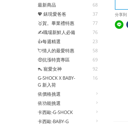
最新商品
68
💖 錶現愛爸爸
37
分享到
🥇賀。畢業禮特惠
77
✍️職場新鮮人必備
76
👍每週精選
23
💘情人的最愛特惠
58
🤑抗漲特賣專區
69
👠 寵愛女神
92
G-SHOCK X BABY-
16
G 新入荷
依價格挑選
依功能挑選
卡西歐-G-SHOCK
卡西歐-BABY-G