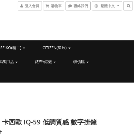
登入會員
購物車
聯絡我們
繁體中文
SEIKO(精工)
CITIZEN(星辰)
事務用品
錶帶\錶殼
特價區
O 卡西歐 IQ-59 低調質感 數字掛鐘
分