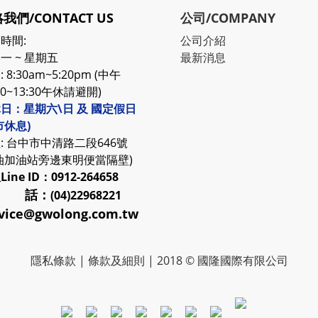
我們/CONTACT US
公司/COMPANY
時間:
公司介紹
一 ~ 星期五
最新消息
 8:30am~5:20pm (中午
30~13:30午休請避開)
日：星期六\日 及 國定假日
市休息)
: 台中市中清路二段646號
油加油站旁邊東明便當隔壁)
服
Line ID：0912-264658
 話：
(04)22968221
vice@gwolong.com.tw
隱私條款
|
條款及細則
| 2018 © 國隆國際有限公司