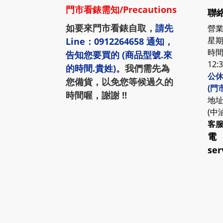
門市看錶需知
/
Precautions
聯絡
如要來門市看錶自取，
請先
營業
星期
Line：0912264658
通知，
時間:
告知您要買的 (商品型號.來
12:
的時間.貴姓)
。我們需先為
公休
您備貨，以免您等候過久的
(門
時間喔，謝謝 !!
地址
(中
客
電
ser