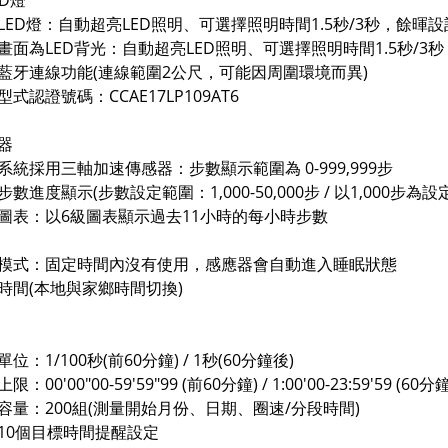
ED燈
ED燈：自動超亮LED照明、可選擇照明時間1.5秒/3秒，餘暉設
面為LED背光：自動超亮LED照明、可選擇照明時間1.5秒/3
藍牙連線功能(連線範圍2公尺，可能因周圍環境而異)
型式認證號碼：CCAE17LP109AT6
器
統採用三軸加速傳感器：步數顯示範圍為 0-999,999步
進度顯示(步數設定範圍：1,000-50,000步 / 以1,000步為設
表：以6級圖表顯示過去11小時的每小時步數
模式：固定時間內沒有使用，感應器會自動進入睡眠狀態
時間(本地與家鄉時間切換)
：1/100秒(前60分鐘) / 1秒(60分鐘後)
00'00"00-59'59"99 (前60分鐘) / 1:00'00-23:59'59 (60分
量：200組(測量開始月份、日期、圈速/分段時間)
0個目標時間提醒設定