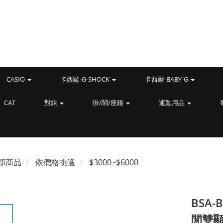
CASIO
卡西歐-G-SHOCK
卡西歐-BABY-G
CAT
對錶
掛/鬧/座鐘
運動用品
部商品
依價格挑選
$3000~$6000
BSA-
閒雙顯