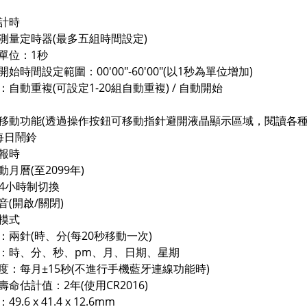
計時
量定時器(最多五組時間設定)
單位：1秒
時間設定範圍：00'00"-60'00"(以1秒為單位增加)
自動重複(可設定1-20組自動重複) / 自動開始
移動功能(透過操作按鈕可移動指針避開液晶顯示區域，閱讀各種
每日鬧鈴
報時
月曆(至2099年)
24小時制切換
音(開啟/關閉)
模式
兩針(時、分(每20秒移動一次)
時、分、秒、pm、月、日期、星期
度：每月±15秒(不進行手機藍牙連線功能時)
命估計值：2年(使用CR2016)
9.6 x 41.4 x 12.6mm