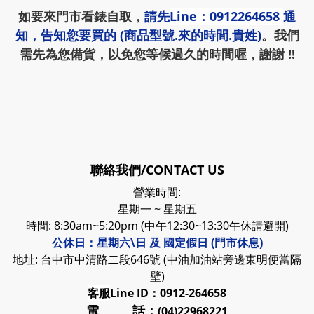
如要來門市看錶自取，
請先
Line：0912264658
通
知，告知您要買的 (商品型號.來的時間.貴姓)
。我們
需先為您備貨，以免您等候過久的時間喔，謝謝 !!
聯絡我們/CONTACT US
營業時間:
星期一 ~ 星期五
時間: 8:30am~5:20pm (中午12:30~13:30午休請避開)
公休日：星期六\日 及 國定假日 (門市休息)
地址: 台中市中清路二段646號 (中油加油站旁邊東明便當隔
壁)
客服
Line ID：0912-264658
電 話：
(04)22968221