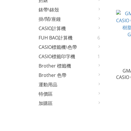
對錶
錶帶\錶殼
掛/鬧/座鐘
CASIO計算機
FUH BAO計算機
6
CASIO標籤機\色帶
CASIO標籤印字機
1
Brother 標籤機
GMA
Brother 色帶
CASI
樹脂
運動用品
G
特價區
加購區