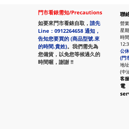
門市看錶需知
/
Precautions
聯絡
如要來門市看錶自取，
請先
營業
星期
Line：0912264658
通知，
時間:
告知您要買的 (商品型號.來
12:
的時間.貴姓)
。我們需先為
公休
您備貨，以免您等候過久的
(門
時間喔，謝謝 !!
地址
(中
客
電
ser