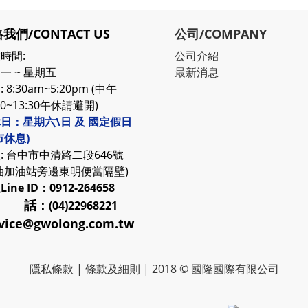
我們/CONTACT US
公司/COMPANY
時間:
公司介紹
一 ~ 星期五
最新消息
 8:30am~5:20pm (中午
30~13:30午休請避開)
日：星期六\日 及 國定假日
市休息)
: 台中市中清路二段646號
油加油站旁邊東明便當隔壁)
服
Line ID：0912-264658
 話：
(04)22968221
vice@gwolong.com.tw
隱私條款
|
條款及細則
| 2018 © 國隆國際有限公司