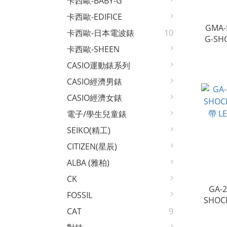
卡西歐-BABY-G
卡西歐-EDIFICE
GMA-
卡西歐-日本電波錶
10
G-S
卡西歐-SHEEN
錶帶 
CASIO運動錶系列
CASIO經濟男錶
CASIO經濟女錶
電子/學生兒童錶
SEIKO(精工)
CITIZEN(星辰)
ALBA (雅柏)
CK
GA-2
FOSSIL
SHO
帶 LED 防水200
CAT
9