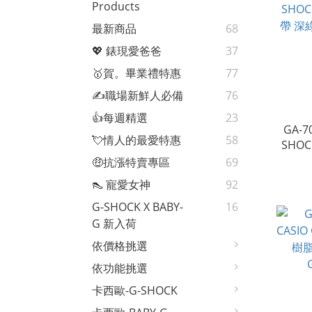
Products
最新商品
68
💖 錶現愛爸爸
37
🥇賀。畢業禮特惠
77
✍️職場新鮮人必備
76
👍每週精選
23
GA-7
💘情人的最愛特惠
58
SHO
帶 深綠
🤑抗漲特賣專區
69
👠 寵愛女神
92
G-SHOCK X BABY-
16
G 新入荷
依價格挑選
依功能挑選
卡西歐-G-SHOCK