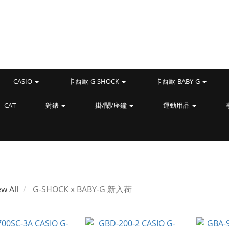
CASIO
卡西歐-G-SHOCK
卡西歐-BABY-G
CAT
對錶
掛/鬧/座鐘
運動用品
ew All
G-SHOCK x BABY-G 新入荷