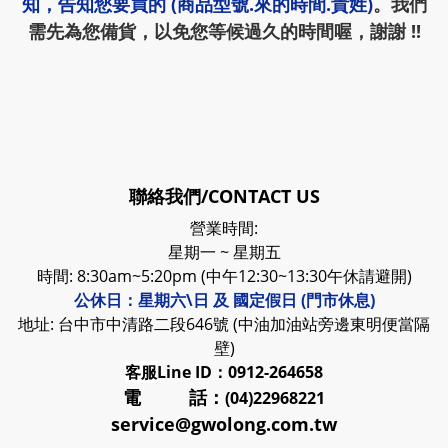
知，告知您要買的 (商品型號.來的時間.貴姓)
。我們
需先為您備貨，以免您等候過久的時間喔，謝謝 !!
聯絡我們/CONTACT US
營業時間:
星期一 ~ 星期五
時間: 8:30am~5:20pm (中午12:30~13:30午休請避開)
公休日：星期六\日 及 國定假日 (門市休息)
地址: 台中市中清路二段646號 (中油加油站旁邊東明便當隔
壁)
客服
Line ID：0912-264658
電 話：
(04)22968221
service@gwolong.com.tw