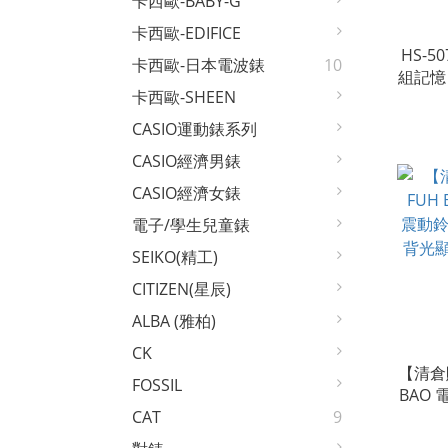
卡西歐-BABY-G
卡西歐-EDIFICE
HS-5
卡西歐-日本電波錶
10
組記憶 
卡西歐-SHEEN
大螢幕
CASIO運動錶系列
CASIO經濟男錶
CASIO經濟女錶
電子/學生兒童錶
SEIKO(精工)
CITIZEN(星辰)
ALBA (雅柏)
CK
【清倉賠
FOSSIL
BAO
聲功能
CAT
9
示 (