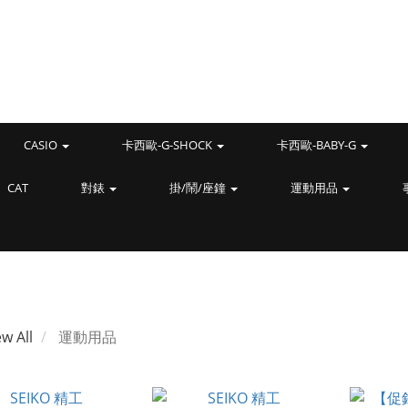
CASIO
卡西歐-G-SHOCK
卡西歐-BABY-G
CAT
對錶
掛/鬧/座鐘
運動用品
ew All
運動用品