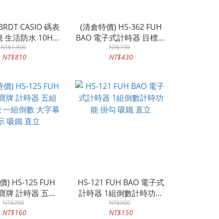
1BRDT CASIO 碼表
(清倉特價) HS-362 FUH
 生活防水 10HR
BAO 電子式計時器 目標時
計時秒錶
NT$1,800
間倒數計時 適用考生/自修
NT$790
NT$810
NT$430
族群 LED燈
) HS-125 FUH
HS-121 FUH BAO 電子式
富寶牌 計時器 五組
計時器 1組倒數計時功能
 一組倒數 大字幕
NT$250
掛勾 吸鐵 直立
NT$300
NT$160
NT$150
示 吸鐵 直立