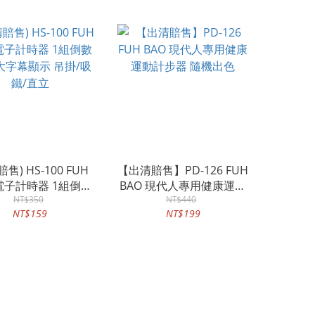
售) HS-100 FUH
【出清賠售】PD-126 FUH
 電子計時器 1組倒數
BAO 現代人專用健康運動
字幕顯示 吊掛/吸
NT$350
計步器 隨機出色
NT$440
NT$159
NT$199
鐵/直立