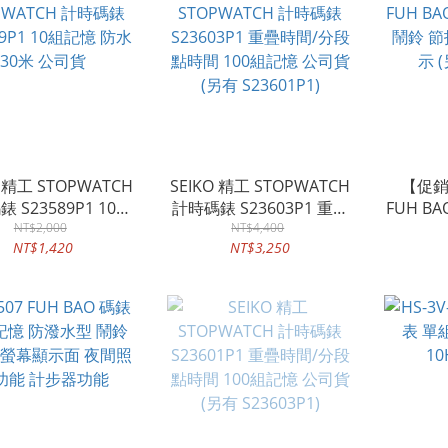
O 精工 STOPWATCH
SEIKO 精工 STOPWATCH
【促銷
 S23589P1 10組
計時碼錶 S23603P1 重疊
FUH B
 防水30米 公司貨
NT$2,000
時間/分段點時間 100組記
NT$4,400
鬧鈴 節
NT$1,420
NT$3,250
憶 公司貨 (另有
示 (
S23601P1)