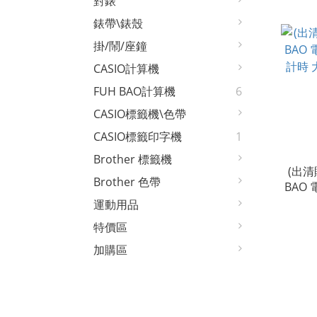
對錶
錶帶\錶殼
掛/鬧/座鐘
CASIO計算機
FUH BAO計算機
6
CASIO標籤機\色帶
CASIO標籤印字機
1
Brother 標籤機
(出清賠
Brother 色帶
BAO
計時 大
運動用品
特價區
加購區