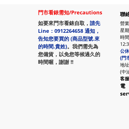
門市看錶需知
/
Precautions
聯絡
如要來門市看錶自取，
請先
營業
星期
Line：0912264658
通知，
時間:
告知您要買的 (商品型號.來
12:
的時間.貴姓)
。我們需先為
公休
您備貨，以免您等候過久的
(門
時間喔，謝謝 !!
地址
(中
客
電
ser