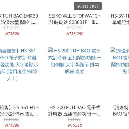
SOLD OUT
07 FUH BAO 碼錶30
SEIKO 精工 STOPWATCH
HS-3V-
防潑水型 鬧鈴 LCD
計時碼錶 S23601P1 重疊
單組記憶
顯示面 夜間照明功
NT$1,500
時間/分段點時間 100組記
NT$5,000
NT$820
NT$3,250
能 計步器功能
憶 公司貨 (另有
S23603P1)
售】HS-361 FUH
HS-200 FUH BAO 電子式
(清倉特價
 電子式計時器 震動鈴
計時器 五組鬧鈴功能 一組
BAO 
 大字幕顯示 背光顯
NT$1,500
倒數 大字幕顯示 掛勾 吸
NT$450
鬧鈴功能
NT$399
NT$310
適用考生/聽障人士)
鐵 直立
顯