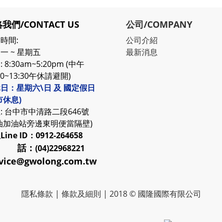
我們/CONTACT US
公司/COMPANY
時間:
公司介紹
一 ~ 星期五
最新消息
 8:30am~5:20pm (中午
30~13:30午休請避開)
日：星期六\日 及 國定假日
市休息)
: 台中市中清路二段646號
油加油站旁邊東明便當隔壁)
服
Line ID：0912-264658
 話：
(04)22968221
vice@gwolong.com.tw
隱私條款
|
條款及細則
| 2018 © 國隆國際有限公司