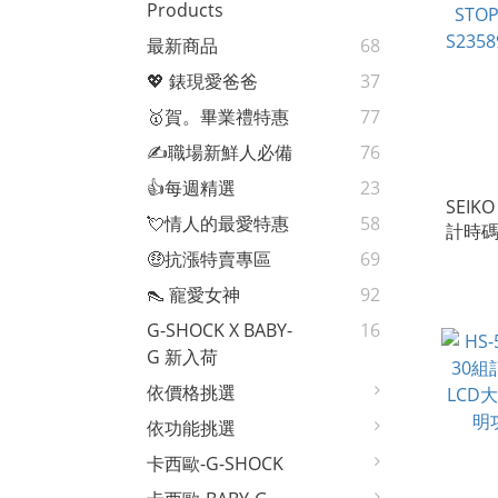
Products
最新商品
68
💖 錶現愛爸爸
37
🥇賀。畢業禮特惠
77
✍️職場新鮮人必備
76
👍每週精選
23
SEIK
💘情人的最愛特惠
58
計時碼錶
記憶
🤑抗漲特賣專區
69
👠 寵愛女神
92
G-SHOCK X BABY-
16
G 新入荷
依價格挑選
依功能挑選
卡西歐-G-SHOCK