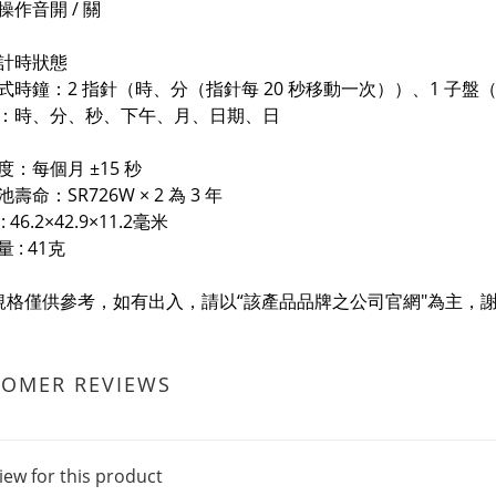
操作音開 / 關
計時狀態
時鐘：2 指針（時、分（指針每 20 秒移動一次））、1 子盤
時、分、秒、下午、月、日期、日
度：每個月 ±15 秒
壽命：SR726W × 2 為 3 年
 46.2×42.9×11.2毫米
 : 41克
規格僅供參考，如有出入，請以“該產品品牌之公司官網"為主，謝
TOMER REVIEWS
iew for this product