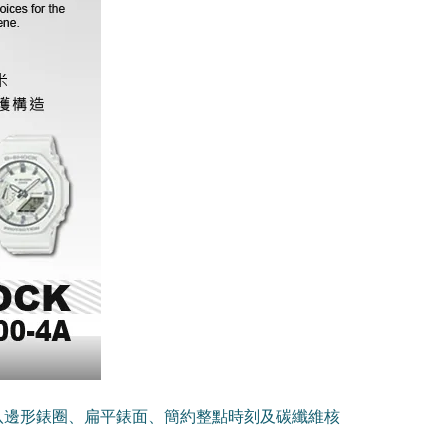
計。八邊形錶圈、扁平錶面、簡約整點時刻及碳纖維核