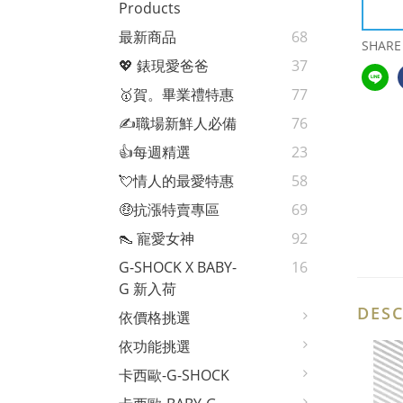
Products
最新商品
68
SHARE
💖 錶現愛爸爸
37
🥇賀。畢業禮特惠
77
✍️職場新鮮人必備
76
👍每週精選
23
💘情人的最愛特惠
58
🤑抗漲特賣專區
69
👠 寵愛女神
92
G-SHOCK X BABY-
16
G 新入荷
DESC
依價格挑選
依功能挑選
卡西歐-G-SHOCK