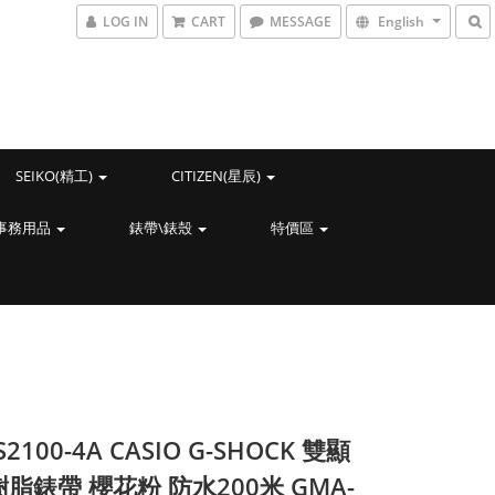
LOG IN
CART
MESSAGE
English
SEIKO(精工)
CITIZEN(星辰)
事務用品
錶帶\錶殼
特價區
S2100-4A CASIO G-SHOCK 雙顯
樹脂錶帶 櫻花粉 防水200米 GMA-