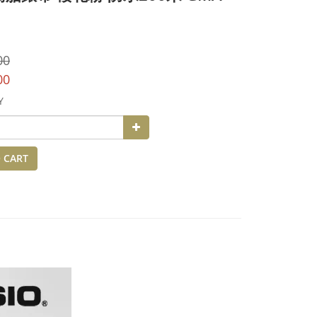
00
00
Y
 CART