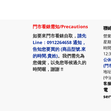
門市看錶需知
/
Precautions
聯絡
如要來門市看錶自取，
請先
營業
星期
Line：0912264658
通知，
時間:
告知您要買的 (商品型號.來
12:
的時間.貴姓)
。我們需先為
公休
您備貨，以免您等候過久的
(門
時間喔，謝謝 !!
地址
(中
客
電
ser