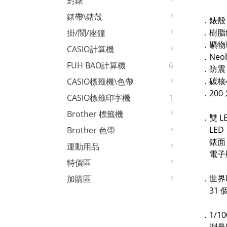
對錶
錶帶\錶殼
．錶殼
．樹脂
掛/鬧/座鐘
．礦物
CASIO計算機
．Neob
FUH BAO計算機
6
．防震
．碳核
CASIO標籤機\色帶
．200
CASIO標籤印字機
1
Brother 標籤機
．雙 L
LED
Brother 色帶
錶面 
運動用品
電子顯
特價區
．世界
加購區
31 
．1/1