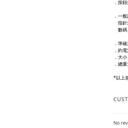
．按鈕
．一般
指針式
數碼：
．準確
．約電池
．大小 :
．總重量
*以上
CUS
No rev