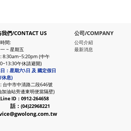
我們/CONTACT US
公司/COMPANY
時間:
公司介紹
一 ~ 星期五
最新消息
 8:30am~5:20pm (中午
30~13:30午休請避開)
日：星期六\日 及 國定假日
市休息)
: 台中市中清路二段646號
油加油站旁邊東明便當隔壁)
服
Line ID：0912-264658
 話：
(04)22968221
vice@gwolong.com.tw