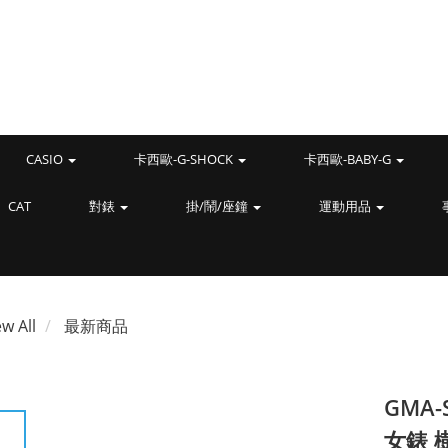
CASIO
卡西歐-G-SHOCK
卡西歐-BABY-G
CAT
對錶
掛/鬧/座鐘
運動用品
ew All
最新商品
GMA-
女錶 