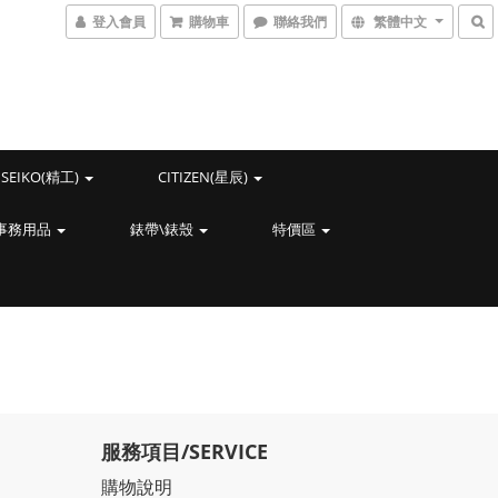
登入會員
購物車
聯絡我們
繁體中文
SEIKO(精工)
CITIZEN(星辰)
事務用品
錶帶\錶殼
特價區
服務項目/SERVICE
購物說明