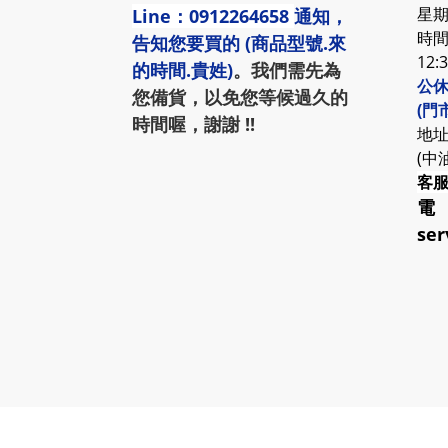
星期
Line：0912264658
通知，
時間:
告知您要買的 (商品型號.來
12:
的時間.貴姓)
。我們需先為
公休
您備貨，以免您等候過久的
(門
時間喔，謝謝 !!
地址
(中
客
電
ser