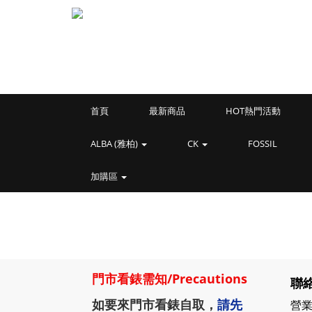
首頁
最新商品
HOT熱門活動
ALBA (雅柏)
CK
FOSSIL
加購區
門市看錶需知
/
Precautions
聯絡
如要來門市看錶自取，
請先
營業