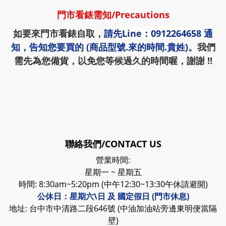
門市看錶需知
/
Precautions
如要來門市看錶自取，
請先
Line：0912264658
通
知，告知您要買的 (商品型號.來的時間.貴姓)
。我們
需先為您備貨，以免您等候過久的時間喔，謝謝 !!
聯絡我們/CONTACT US
營業時間:
星期一 ~ 星期五
時間: 8:30am~5:20pm (中午12:30~13:30午休請避開)
公休日：星期六\日 及 國定假日 (門市休息)
地址: 台中市中清路二段646號 (中油加油站旁邊東明便當隔
壁)