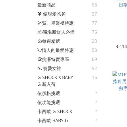
最新商品
68
💖 錶現愛爸爸
37
🥇賀。畢業禮特惠
77
✍️職場新鮮人必備
76
👍每週精選
23
R2.1
💘情人的最愛特惠
58
潮流指
日期
🤑抗漲特賣專區
69
👠 寵愛女神
92
G-SHOCK X BABY-
16
G 新入荷
依價格挑選
依功能挑選
卡西歐-G-SHOCK
卡西歐-BABY-G