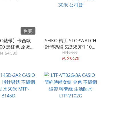
售完
SIO錶帶】卡西歐
SEIKO 精工 STOPWATCH
000 黑紅色 原廠錶
計時碼錶 S23589P1 10組
帶 全新正品
記憶 防水30米 公司貨
NT$2,000
NT$4,500
NT$1,420