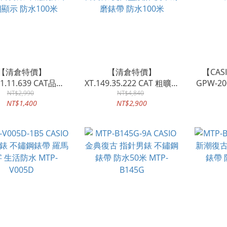
【清倉特價】
【清倉特價】
【CA
41.11.639 CAT品牌
XT.149.35.222 CAT 粗曠指
GPW-2
針男錶 不鏽鋼錶帶
NT$2,990
針男錶 雙面盤設計 皮革耐
NT$4,840
NT$1,400
NT$2,900
顯示 防水100米
磨錶帶 防水100米