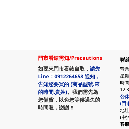
門市看錶需知
/
Precautions
聯絡
如要來門市看錶自取，
請先
營業
星期
Line：0912264658
通知，
時間:
告知您要買的 (商品型號.來
12:
的時間.貴姓)
。我們需先為
公休
您備貨，以免您等候過久的
(門
時間喔，謝謝 !!
地址
(中
客