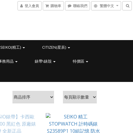
登入會員
購物車
聯絡我們
繁體中文
SEIKO(精工)
CITIZEN(星辰)
事務用品
錶帶\錶殼
特價區