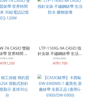
0W-7A CASIO 雙顯
LTP-1169G-9A CASIO 指
錶帶 世界時間 防
針女錶 不鏽鋼錶帶 生活防
米 30組電話記憶
NT$1,700
水 礦物玻璃
NT$2,800
NT$1,250
NT$1,700
AEQ-120W