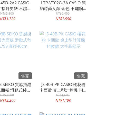
45D-2A2 CASIO
LTP-VT02G-3A CASIO 簡
 指針男錶 不鏽鋼
約時尚女錶 金色 不鏽鋼錶
防水50米 MTP-
NT$2,500
帶 輕奢綠 生活防水 LTP-
NT$2,400
NT$1,720
NT$1,550
B145D
VT02G
售完
售完
B SEIKO 質感掛鐘
JS-40B-PK CASIO 櫻花粉
面板 滑動式秒針
卡西歐 桌上型計算機 14位
799 直徑40cm
NT$3,000
數 大字幕顯示
NT$1,600
NT$2,200
NT$1,190