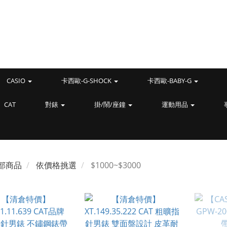
CASIO
卡西歐-G-SHOCK
卡西歐-BABY-G
CAT
對錶
掛/鬧/座鐘
運動用品
部商品
依價格挑選
$1000~$3000