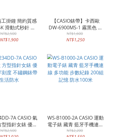
 精工掛鐘 簡約質感
【CASIO錶帶】卡西歐
25K 滑動式秒針 溫
DW-6900MS-1 霧黑色 原
顯示 直徑30公分
NT$2,500
廠錶帶 全新正品 (適用G-
NT$1,600
NT$1,900
NT$1,250
6900/DW-6900)
4DD-7A CASIO 氣
WS-B1000-2A CASIO 運動
方型指針女錶 優雅
電子錶 藏青 藍牙手機連線
字刻度 不鏽鋼錶帶
NT$2,500
多功能 步數紀錄 200組記
NT$2,200
NT$2,020
NT$1,550