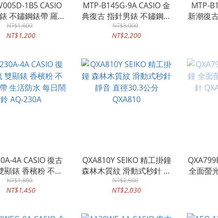
V005D-1B5 CASIO
MTP-B145G-9A CASIO 金
MTP-B1
錶 不鏽鋼錶帶 羅馬
典復古 指針男錶 不鏽鋼錶
新潮復古
 生活防水 MTP-
NT$1,600
帶 防水50米 MTP-B145G
NT$3,000
錶帶 
NT$1,200
NT$2,200
V005D
30A-4A CASIO 復古
QXA810Y SEIKO 精工掛鐘
QXA799
雙顯錶 香檳粉 不鏽
森林木質紋 滑動式秒針 靜
全面螢光
 生活防水 每日鬧鈴
NT$1,800
音 直徑30.3公分 QXA810
NT$2,500
QXA
NT$1,450
NT$2,030
AQ-230A