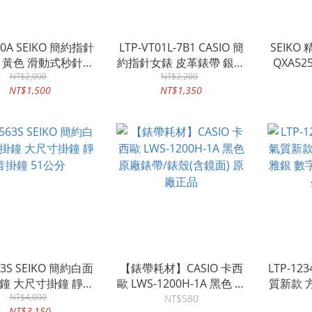
20A SEIKO 簡約指針
LTP-VT01L-7B1 CASIO 簡
SEIKO
 黃色 滑動式秒針
約指針女錶 皮革錶帶 銀白
QXA5
020 (直徑36cm)
NT$2,000
錶面 黑色錶帶 日常生活防
NT$2,200
度/濕度
NT$1,500
NT$1,350
水
63S SEIKO 簡約白面
【錶帶耗材】CASIO 卡西
LTP-123
鐘 大尺寸掛鐘 靜音
歐 LWS-1200H-1A 黑色 原
質新款 
掛鐘 51公分
NT$4,000
廠錶帶/錶殼(含鏡面) 原廠
銀 數
NT$580
NT$3,150