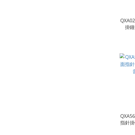
QXA0
掛鐘
QXA
QXA5
指針掛