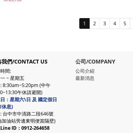
正品
1
2
3
4
5
我們/CONTACT US
公司/COMPANY
時間:
公司介紹
一 ~ 星期五
最新消息
 8:30am~5:20pm (中午
30~13:30午休請避開)
日：星期六\日 及 國定假日
市休息)
: 台中市中清路二段646號
油加油站旁邊東明便當隔壁)
服
Line ID：0912-264658