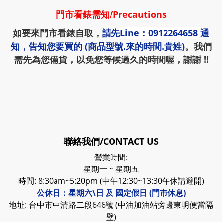
門市看錶需知
/
Precautions
如要來門市看錶自取，
請先
Line：0912264658
通
知，告知您要買的 (商品型號.來的時間.貴姓)
。我們
需先為您備貨，以免您等候過久的時間喔，謝謝 !!
聯絡我們/CONTACT US
營業時間:
星期一 ~ 星期五
時間: 8:30am~5:20pm (中午12:30~13:30午休請避開)
公休日：星期六\日 及 國定假日 (門市休息)
地址: 台中市中清路二段646號 (中油加油站旁邊東明便當隔
壁)