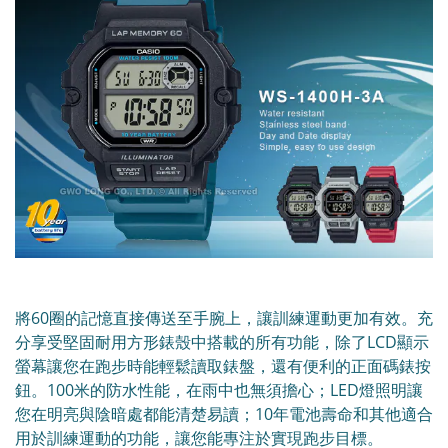
將60圈的記憶直接傳送至手腕上，讓訓練運動更加有效。充
分享受堅固耐用方形錶殼中搭載的所有功能，除了LCD顯示
螢幕讓您在跑步時能輕鬆讀取錶盤，還有便利的正面碼錶按
鈕。100米的防水性能，在雨中也無須擔心；LED燈照明讓
您在明亮與陰暗處都能清楚易讀；10年電池壽命和其他適合
用於訓練運動的功能，讓您能專注於實現跑步目標。