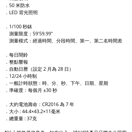
．50 米防水
．LED 背光照明
．1/100 秒錶
測量限度：59'59.99"
測量模式：經過時間、分段時間、第一、第二名時間差
．每日鬧鈴
．整點響報
．自動日曆（設定 2 月為 28 日）
．12/24 小時制
．一般計時狀態：時、分、秒、下午、日期、星期
．準確度：每個月 ±30 秒
．大約電池壽命：CR2016 為 7 年
．大小 : 44.4×43.2×11毫米
．總重量 : 37克