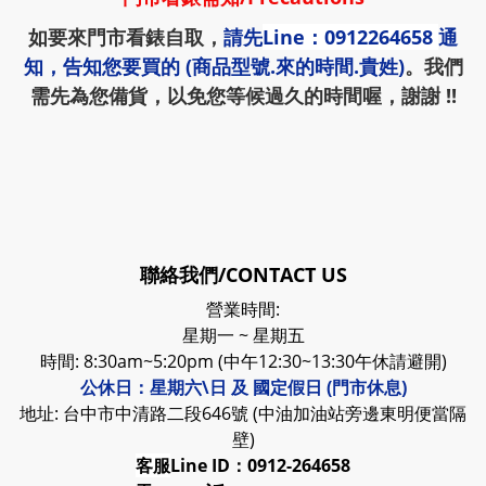
如要來門市看錶自取，
請先
Line：0912264658
通
知，告知您要買的 (商品型號.來的時間.貴姓)
。我們
需先為您備貨，以免您等候過久的時間喔，謝謝 !!
聯絡我們/CONTACT US
營業時間:
星期一 ~ 星期五
時間: 8:30am~5:20pm (中午12:30~13:30午休請避開)
公休日：星期六\日 及 國定假日 (門市休息)
地址: 台中市中清路二段646號 (中油加油站旁邊東明便當隔
壁)
客服
Line ID：0912-264658