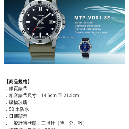
【商品規格】
．膠質錶帶
．相容錶帶尺寸：14.5cm 至 21.5cm
．礦物玻璃
．50 米防水
．日期顯示
．一般計時狀態：三指針（時、分、秒）