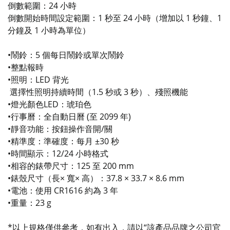
倒數範圍：24 小時
倒數開始時間設定範圍：1 秒至 24 小時（增加以 1 秒鐘、1
分鐘及 1 小時為單位）
•鬧鈴：5 個每日鬧鈴或單次鬧鈴
•整點報時
•照明：LED 背光
選擇性照明持續時間（1.5 秒或 3 秒）、殘照機能
•燈光顏色LED：琥珀色
•行事曆：全自動日曆 (至 2099 年)
•靜音功能：按鈕操作音開/關
•精準度：準確度：每月 ±30 秒
•時間顯示：12/24 小時格式
•相容的錶帶尺寸：125 至 200 mm
•錶殼尺寸（長× 寬× 高）：37.8 × 33.7 × 8.6 mm
•電池：使用 CR1616 約為 3 年
•重量：23 g
*以上規格僅供參考，如有出入，請以“該產品品牌之公司官