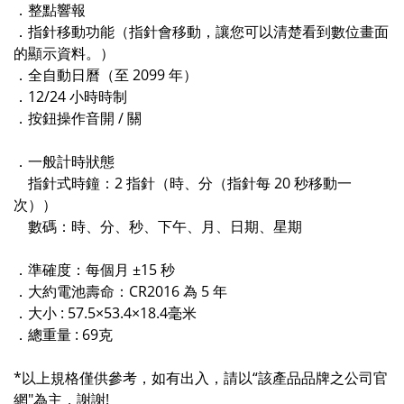
．整點響報
．指針移動功能（指針會移動，讓您可以清楚看到數位畫面
的顯示資料。）
．全自動日曆（至 2099 年）
．12/24 小時時制
．按鈕操作音開 / 關
．一般計時狀態
指針式時鐘：2 指針（時、分（指針每 20 秒移動一
次））
數碼：時、分、秒、下午、月、日期、星期
．準確度：每個月 ±15 秒
．大約電池壽命：CR2016 為 5 年
．大小 : 57.5×53.4×18.4毫米
．總重量 : 69克
*以上規格僅供參考，如有出入，請以“該產品品牌之公司官
網"為主，謝謝!