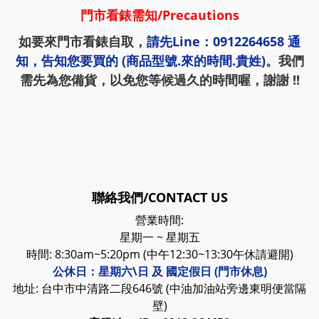
門市看錶需知
/
Precautions
如要來門市看錶自取，
請先
Line：0912264658
通
知，告知您要買的 (商品型號.來的時間.貴姓)
。我們
需先為您備貨，以免您等候過久的時間喔，謝謝 !!
聯絡我們/CONTACT US
營業時間:
星期一 ~ 星期五
時間: 8:30am~5:20pm (中午12:30~13:30午休請避開)
公休日：星期六\日 及 國定假日 (門市休息)
地址: 台中市中清路二段646號 (中油加油站旁邊東明便當隔
壁)