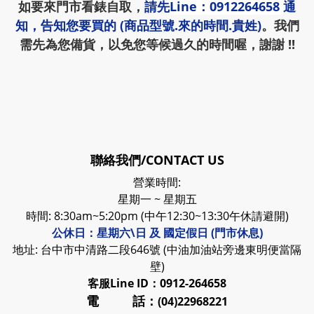
如要來門市看錶自取，
請先
Line：0912264658
通
知，告知您要買的 (商品型號.來的時間.貴姓)
。我們
需先為您備貨，以免您等候過久的時間喔，謝謝 !!
聯絡我們/CONTACT US
營業時間:
星期一 ~ 星期五
時間: 8:30am~5:20pm (中午12:30~13:30午休請避開)
公休日：星期六\日 及 國定假日 (門市休息)
地址: 台中市中清路二段646號 (中油加油站旁邊東明便當隔
壁)
客服
Line ID：0912-264658
電 話：
(04)22968221