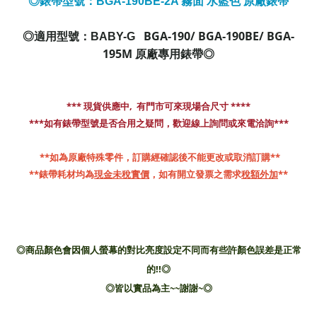
◎錶帶型號：BGA-190BE-2A 霧面 水藍色 原廠錶帶
BGA-190/ BGA-190BE/ BGA-
◎適用型號：BABY-G
195M
原廠專用錶帶◎
*** 現貨供應中,  有門市可來現場合尺寸 ****
***如有錶帶型號是否合用之疑問，歡迎線上詢問或來電洽詢***
 **如為原廠特殊零件，訂購經確認後不能更改或取消訂購**
**錶帶耗材均為
現金未稅實價
，如有開立發票之需求
稅額外加
**
◎商品顏色會因個人螢幕的對比亮度設定不同而有些許顏色誤差是正常
的!!◎
◎皆以實品為主~~謝謝~◎