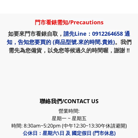
門市看錶需知
/
Precautions
如要來門市看錶自取，
請先
Line：0912264658
通
知，告知您要買的 (商品型號.來的時間.貴姓)
。我們
需先為您備貨，以免您等候過久的時間喔，謝謝 !!
聯絡我們/CONTACT US
營業時間:
星期一 ~ 星期五
時間: 8:30am~5:20pm (中午12:30~13:30午休請避開)
公休日：星期六\日 及 國定假日 (門市休息)