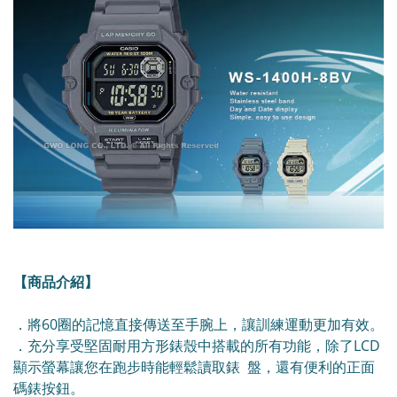
【商品介紹】
．將60圈的記憶直接傳送至手腕上，讓訓練運動更加有效。
．充分享受堅固耐用方形錶殼中搭載的所有功能，除了LCD
顯示螢幕讓您在跑步時能輕鬆讀取錶 盤，還有便利的正面
碼錶按鈕。