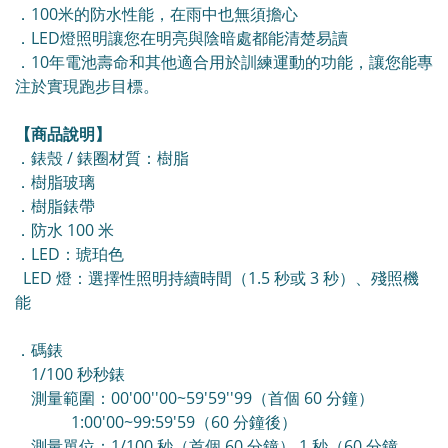
．100米的防水性能，在雨中也無須擔心
．LED燈照明讓您在明亮與陰暗處都能清楚易讀
．10年電池壽命和其他適合用於訓練運動的功能，讓您能專
注於實現跑步目標。
【商品說明】
．錶殼 / 錶圈材質：樹脂
．樹脂玻璃
．樹脂錶帶
．防水 100 米
．LED：琥珀色
LED 燈：選擇性照明持續時間（1.5 秒或 3 秒）、殘照機
能
．碼錶
1/100 秒秒錶
測量範圍：00'00''00~59'59''99（首個 60 分鐘）
1:00'00~99:59'59（60 分鐘後）
測量單位：1/100 秒（首個 60 分鐘） 1 秒（60 分鐘