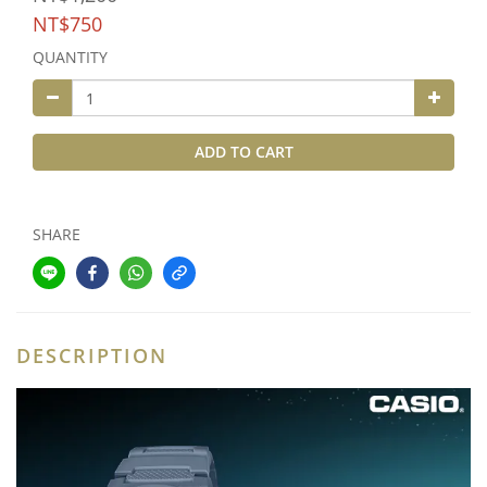
NT$750
QUANTITY
ADD TO CART
SHARE
DESCRIPTION