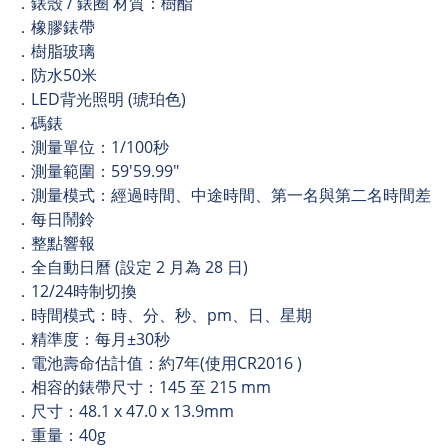
．錶殼 / 錶圈 材質：樹酯
．橡膠錶帶
．樹脂玻璃
．防水50米
．LED背光照明 (琥珀色)
．碼錶
．測量單位：1/100秒
．測量範圍：59'59.99"
．測量模式：經過時間、中途時間、第一名與第二名時間差
．每日鬧鈴
．整點響報
．全自動日曆 (設定 2 月為 28 日)
．12/24時制切換
．時間模式：時、分、秒、pm、日、星期
．精準度：每月±30秒
．電池壽命估計值：約7年(使用CR2016 )
．相容的錶帶尺寸：145 至 215 mm
．尺寸：48.1 x 47.0 x 13.9mm
．重量：40g