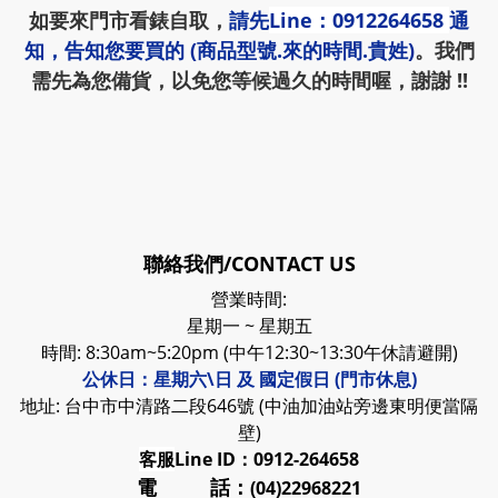
如要來門市看錶自取，
請先
Line：0912264658
通
知，告知您要買的 (商品型號.來的時間.貴姓)
。我們
需先為您備貨，以免您等候過久的時間喔，謝謝 !!
聯絡我們/CONTACT US
營業時間:
星期一 ~ 星期五
時間: 8:30am~5:20pm (中午12:30~13:30午休請避開)
公休日：星期六\日 及 國定假日 (門市休息)
地址: 台中市中清路二段646號 (中油加油站旁邊東明便當隔
壁)
客服
Line ID：0912-264658
電 話：
(04)22968221