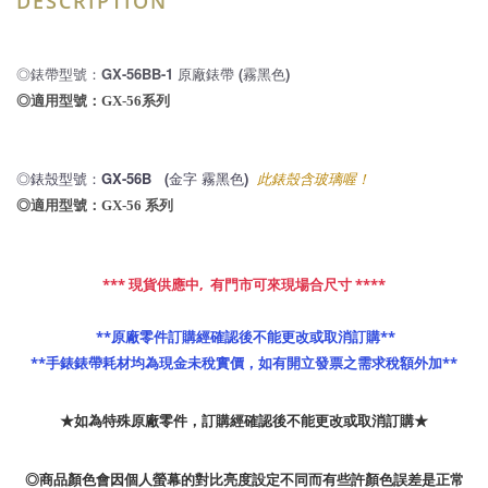
DESCRIPTION
◎錶帶型號：GX-56BB-1
 原廠錶帶 (霧黑色
)
◎適用型號：GX-56系列
◎錶殼型號：
GX-56B
   (金字 霧黑色)  
此錶殼含玻璃喔！
◎適用型號：GX-56 系列
*** 現貨供應中,  有門市可來現場合尺寸 ****
 **原廠零件訂購經確認後不能更改或取消訂購**
**手錶錶帶耗材均為現金未稅實價，如有開立發票之需求稅額外加**
★如為特殊原廠零件，訂購經確認後不能更改或取消訂購★
◎商品顏色會因個人螢幕的對比亮度設定不同而有些許顏色誤差是正常