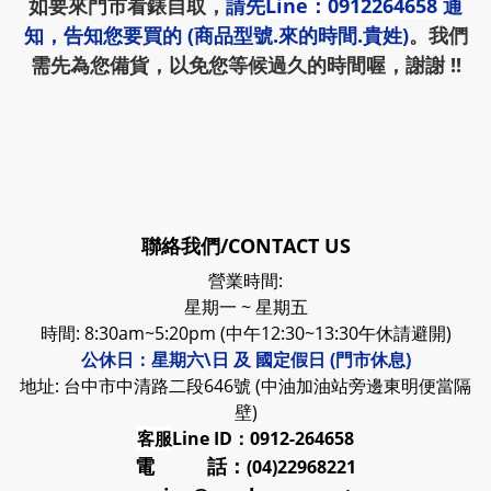
如要來門市看錶自取，
請先
Line：0912264658
通
知，告知您要買的 (商品型號.來的時間.貴姓)
。我們
需先為您備貨，以免您等候過久的時間喔，謝謝 !!
聯絡我們/CONTACT US
營業時間:
星期一 ~ 星期五
時間: 8:30am~5:20pm (中午12:30~13:30午休請避開)
公休日：星期六\日 及 國定假日 (門市休息)
地址: 台中市中清路二段646號 (中油加油站旁邊東明便當隔
壁)
客服
Line ID：0912-264658
電 話：
(04)22968221