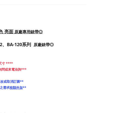
紅色 亮面
原廠專用錶帶◎
112、BA-120系列
原廠錶帶◎
寸 ****
問或來電洽詢***
改或取消訂購**
之需求
稅額外加
**