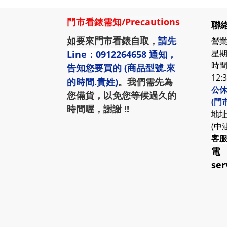
門市看錶需知
/
Precautions
聯絡
如要來門市看錶自取，
請先
營業
星期
Line：0912264658
通知，
時間:
告知您要買的 (商品型號.來
12:
的時間.貴姓)
。我們需先為
公休
您備貨，以免您等候過久的
(門
時間喔，謝謝 !!
地址
(中
客
電
ser