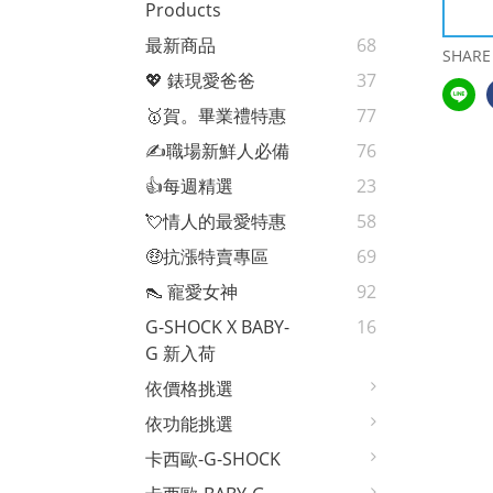
Products
最新商品
68
SHARE
💖 錶現愛爸爸
37
🥇賀。畢業禮特惠
77
✍️職場新鮮人必備
76
👍每週精選
23
💘情人的最愛特惠
58
🤑抗漲特賣專區
69
👠 寵愛女神
92
G-SHOCK X BABY-
16
G 新入荷
依價格挑選
依功能挑選
卡西歐-G-SHOCK