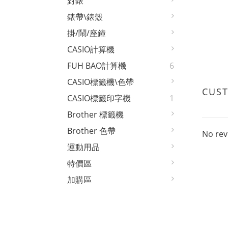
對錶
錶帶\錶殼
掛/鬧/座鐘
CASIO計算機
FUH BAO計算機
6
CASIO標籤機\色帶
CUS
CASIO標籤印字機
1
Brother 標籤機
Brother 色帶
No rev
運動用品
特價區
加購區