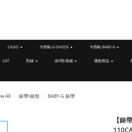
CASIO
卡西歐-G-SHOCK
卡西歐-BABY-G
CAT
對錶
掛/鬧/座鐘
運動用品
ew All
錶帶\錶殼
BABY-G 錶帶
【錶帶
110