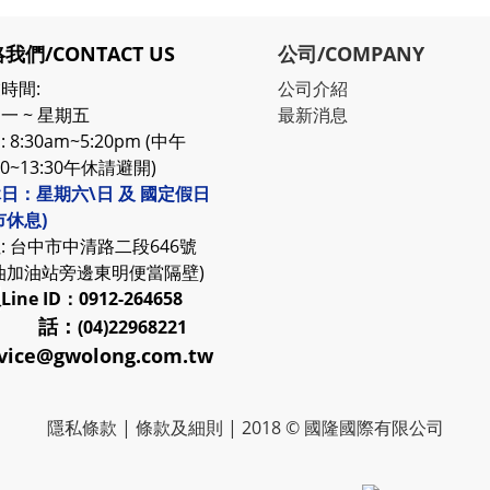
我們/CONTACT US
公司/COMPANY
時間:
公司介紹
一 ~ 星期五
最新消息
 8:30am~5:20pm (中午
30~13:30午休請避開)
日：星期六\日 及 國定假日
市休息)
: 台中市中清路二段646號
油加油站旁邊東明便當隔壁)
服
Line ID：0912-264658
 話：
(04)22968221
vice@gwolong.com.tw
隱私條款
|
條款及細則
| 2018 © 國隆國際有限公司