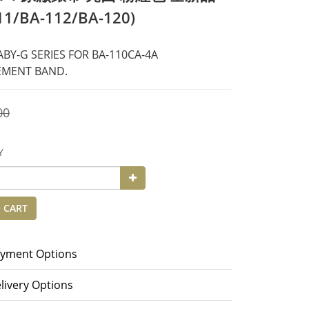
11/BA-112/BA-120)
ABY-G SERIES FOR BA-110CA-4A 
EMENT BAND.
00
Y
 CART
yment Options
livery Options