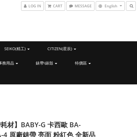
LOG IN
CART
MESSAGE
English
SEIKO(精工)
CITIZEN(星辰)
事務用品
錶帶\錶殼
特價區
耗材】BABY-G 卡西歐 BA-
CA-4 原廠錶帶 亮面 粉紅色 全新品