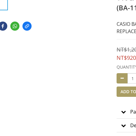
(BA-1
CASIO B
REPLAC
NT$1,2
NT$920
QUANTIT
ADD TO
Pa
De